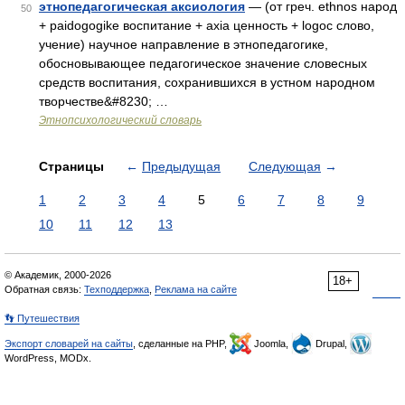
этнопедагогическая аксиология
— (от греч. ethnos народ
50
+ paidogogike воспитание + axia ценность + logoc слово,
учение) научное направление в этнопедагогике,
обосновывающее педагогическое значение словесных
средств воспитания, сохранившихся в устном народном
творчестве&#8230; …
Этнопсихологический словарь
Страницы
←
Предыдущая
Следующая
→
1
2
3
4
5
6
7
8
9
10
11
12
13
© Академик, 2000-2026
18+
Обратная связь:
Техподдержка
,
Реклама на сайте
👣 Путешествия
Экспорт словарей на сайты
, сделанные на PHP,
Joomla,
Drupal,
WordPress, MODx.