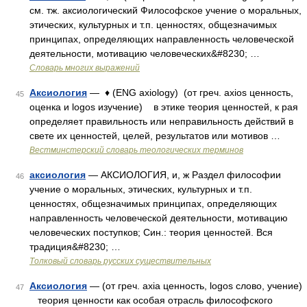
см. тж. аксиологический Философское учение о моральных,
этических, культурных и т.п. ценностях, общезначимых
принципах, определяющих направленность человеческой
деятельности, мотивацию человеческих&#8230; …
Словарь многих выражений
Аксиология
— ♦ (ENG axiology) (от греч. axios ценность,
45
оценка и logos изучение) в этике теория ценностей, к рая
определяет правильность или неправильность действий в
свете их ценностей, целей, результатов или мотивов …
Вестминстерский словарь теологических терминов
аксиология
— АКСИОЛОГИЯ, и, ж Раздел философии
46
учение о моральных, этических, культурных и т.п.
ценностях, общезначимых принципах, определяющих
направленность человеческой деятельности, мотивацию
человеческих поступков; Син.: теория ценностей. Вся
традиция&#8230; …
Толковый словарь русских существительных
Аксиология
— (от греч. axia ценность, logos слово, учение)
47
теория ценности как особая отрасль философского