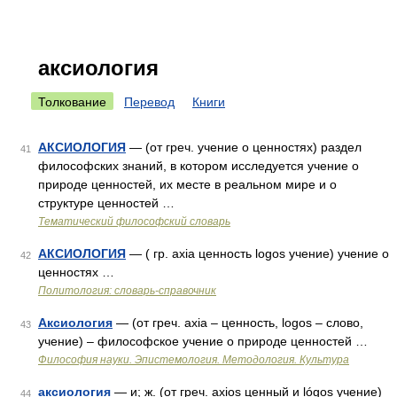
аксиология
Толкование
Перевод
Книги
АКСИОЛОГИЯ
— (от греч. учение о ценностях) раздел
41
философских знаний, в котором исследуется учение о
природе ценностей, их месте в реальном мире и о
структуре ценностей …
Тематический философский словарь
АКСИОЛОГИЯ
— ( гр. axia ценность logos учение) учение о
42
ценностях …
Политология: словарь-справочник
Аксиология
— (от греч. axia – ценность, logos – слово,
43
учение) – философское учение о природе ценностей …
Философия науки. Эпистемология. Методология. Культура
аксиология
— и; ж. (от греч. axios ценный и lógos учение)
44